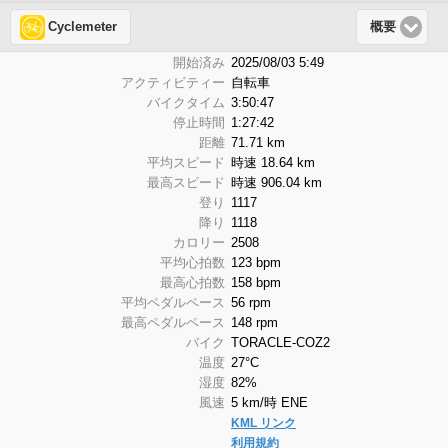
Cyclemeter
概要
開始済み
2025/08/03 5:49
アクティビティー
自転車
バイクタイム
3:50:47
停止時間
1:27:42
距離
71.71 km
平均スピード
時速 18.64 km
最高スピード
時速 906.04 km
登り
1117
降り
1118
カロリー
2508
平均心拍数
123 bpm
最高心拍数
158 bpm
平均ペダルペース
56 rpm
最高ペダルペース
148 rpm
バイク
TORACLE-COZ2
温度
27°C
湿度
82%
風速
5 km/時 ENE
KML リンク
利用規約