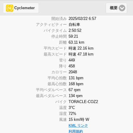
Cyclemeter
概要
開始済み
2025/02/22 6:57
アクティビティー
自転車
バイクタイム
2:50:52
停止時間
59:21
距離
63.11 km
平均スピード
時速 22.16 km
最高スピード
時速 47.18 km
登り
449
降り
458
カロリー
2048
平均心拍数
131 bpm
最高心拍数
168 bpm
平均ペダルペース
67 rpm
最高ペダルペース
134 rpm
バイク
TORACLE-COZ2
温度
3°C
湿度
72%
風速
15 km/時 W
KML リンク
利用規約