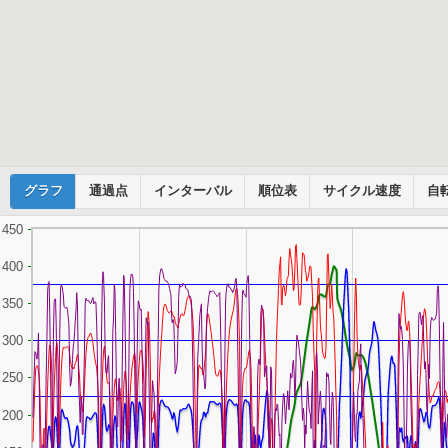
グラフ
Cyclemeter
通過点
インターバル
順位表
サイクル速度
自
450
400
350
300
250
200