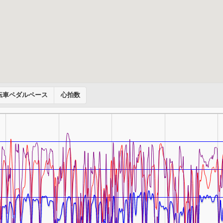
転車ペダルペース
心拍数