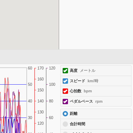
60
170
120
高度
メートル
160
スピード
km/時
50
100
150
心拍数
bpm
40
140
80
ペダルペース
rpm
130
距離
30
60
120
合計時間