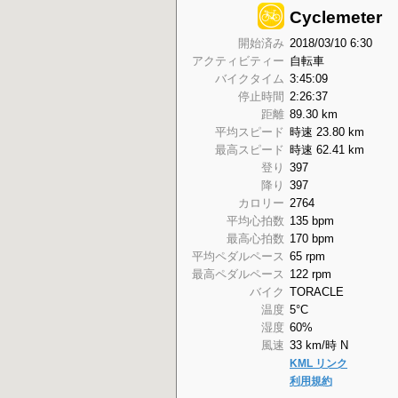
Cyclemeter
開始済み
2018/03/10 6:30
アクティビティー
自転車
バイクタイム
3:45:09
停止時間
2:26:37
距離
89.30 km
平均スピード
時速 23.80 km
最高スピード
時速 62.41 km
登り
397
降り
397
カロリー
2764
平均心拍数
135 bpm
最高心拍数
170 bpm
平均ペダルペース
65 rpm
最高ペダルペース
122 rpm
バイク
TORACLE
温度
5°C
湿度
60%
風速
33 km/時 N
KML リンク
利用規約